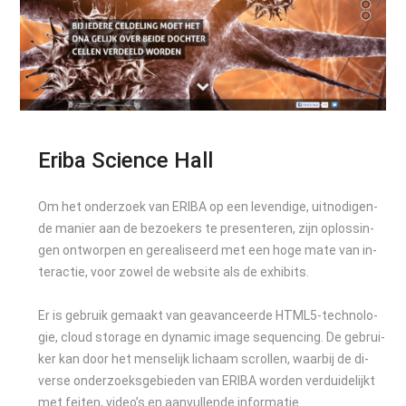
Eriba Science Hall
Om het on­derzoek van ERI­BA op een le­ven­di­ge, uit­no­di­gen­
de ma­nier aan de be­zoe­kers te pre­sen­te­ren, zijn oplos­sin­
gen ont­wor­pen en ge­re­a­li­seerd met een ho­ge ma­te van in­
ter­ac­tie, voor zo­wel de web­site als de ex­hi­bits.
Er is ge­bruik ge­maakt van ge­a­van­ceer­de HTM­L5-tech­no­lo­
gie, cloud sto­r­a­ge en dy­na­mic ima­ge sequen­cing. De ge­brui­
ker kan door het men­se­lijk li­chaam scrol­len, waar­bij de di­
ver­se on­derzoeks­ge­bie­den van ERI­BA wor­den ver­dui­de­lijkt
met fei­ten, vi­deo’s en aan­vul­len­de in­for­ma­tie.