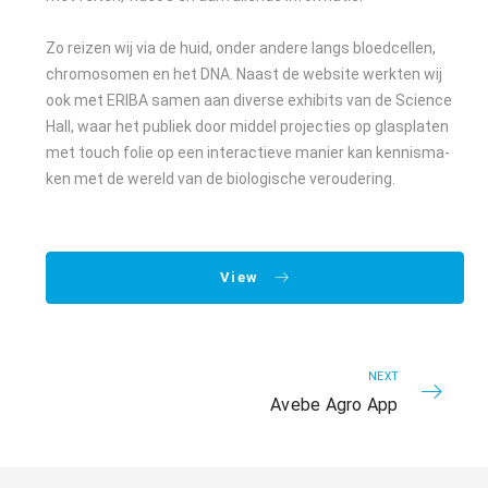
Zo rei­zen wij via de huid, on­der an­de­re langs bloed­cel­len,
chro­mo­so­men en het DNA. Naast de web­site werk­ten wij
ook met ERI­BA sa­men aan di­ver­se ex­hi­bits van de Sci­en­ce
Hall, waar het pu­b­liek door mid­del pro­jec­ties op glas­pla­ten
met touch fo­lie op een in­ter­ac­tie­ve ma­nier kan ken­nis­ma­
ken met de we­reld van de bi­o­lo­gi­sche ver­ou­de­ring.
View
NEXT
Avebe Agro App