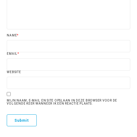
NAME
*
EMAIL
*
WEBSITE
MIJN NAAM, E-MAIL EN SITE OPSLAAN IN DEZE BROWSER VOOR DE
VOLGENDE KEER WANNEER IK EEN REACTIE PLAATS.