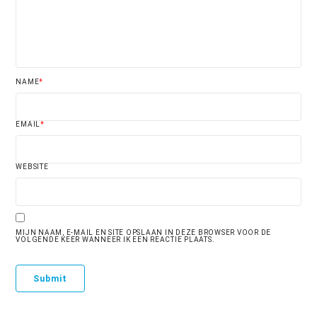
NAME
*
EMAIL
*
WEBSITE
MIJN NAAM, E-MAIL EN SITE OPSLAAN IN DEZE BROWSER VOOR DE
VOLGENDE KEER WANNEER IK EEN REACTIE PLAATS.